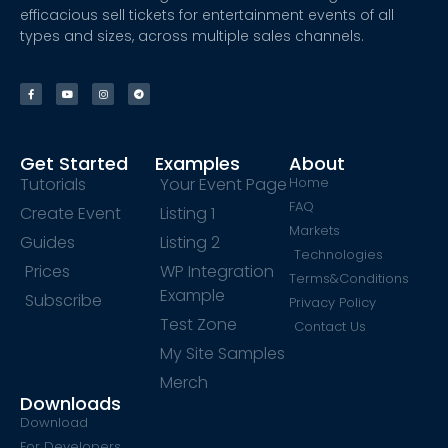
efficacious sell tickets for entertainment events of all
types and sizes, across multiple sales channels.
Get Started
Examples
About
Tutorials
Your Event Page
Home
FAQ
Create Event
Listing 1
Markets
Guides
Listing 2
Technologies
Prices
WP Integration
Terms&Conditions
Example
Subscribe
Privacy Policy
Test Zone
Contact Us
My Site Samples
Merch
Downloads
Download
For Developers