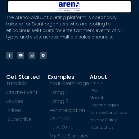
The ArenaSoldOut ticketing platform is specifically
tailored for Event organizers who are looking to
efficacious sell tickets for entertainment events of all
types and sizes, across multiple sales channels.
Get Started
Examples
About
Tutorials
Your Event Page
Home
FAQ
Create Event
Listing 1
Markets
Guides
Listing 2
Technologies
Prices
WP Integration
Terms&Conditions
Example
Subscribe
Privacy Policy
Test Zone
Contact Us
My Site Samples