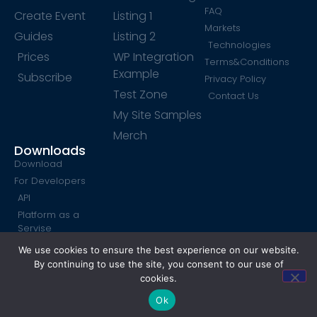
FAQ
Create Event
Listing 1
Markets
Guides
Listing 2
Technologies
Prices
WP Integration
Terms&Conditions
Example
Subscribe
Privacy Policy
Test Zone
Contact Us
My Site Samples
Merch
Downloads
Download
For Developers
API
Platform as a
Servise
SendPulse Form
We use cookies to ensure the best experience on our website.
By continuing to use the site, you consent to our use of
cookies.
Ok
©ArenaSoldOut.com 2019–2026
Made by ABH TEAM OU