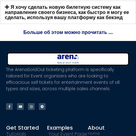
Я хочу сделать новую билетную систему как
направление своего бизнеса, как быстро я могу ее
сделать, используя вашу платформу как бекэнд
Больше об этом можно прочитать ….
The ArenaSoldOut ticketing platform is specifically
tailored for Event organizers who are looking to
efficacious sell tickets for entertainment events of all
types and sizes, across multiple sales channels.
Get Started
Examples
About
Tutorials
Your Event Page
Home